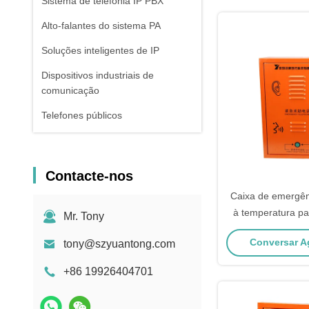
Sistema de telefonia IP PBX
Alto-falantes do sistema PA
Soluções inteligentes de IP
Dispositivos industriais de
comunicação
Telefones públicos
Contacte-nos
Caixa de emergênc
à temperatura pa
Mr. Tony
adver
Conversar Ag
tony@szyuantong.com
+86 19926404701