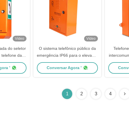
Vídeo
Vídeo
da do seletor
O sistema telefônico público da
Telefone
 telefone da
emergência IP66 para o elevador
intercomun
evador do FCC
pede a ajuda
do ele
ora '
Conversar Agora '
Conve
HS do CE
num
1
2
3
4