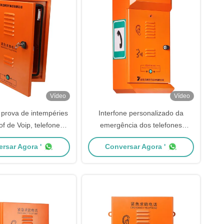
Vídeo
Vídeo
 prova de intempéries
Interfone personalizado da
f de Voip, telefone
emergência dos telefones
eável do túnel da
públicos do ODM do OEM
rsar Agora '
Conversar Agora '
ergência IP66