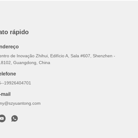
ato rápido
ndereço
ntro de Inovação Zhihui, Edifício A, Sala #607, Shenzhen -
18102, Guangdong, China
elefone
6--19926404701
-mail
ony@szyuantong.com