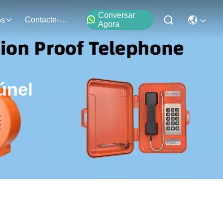
Conversar
Contacte-Nos
os
Agora
únel