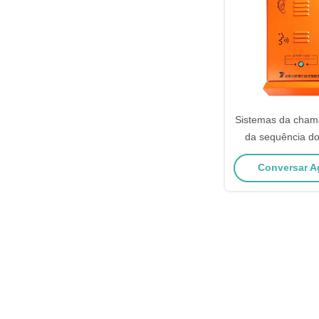
Sistemas da chama
da sequência do
emergência do el
Conversar Ag
ISO9001 Ro