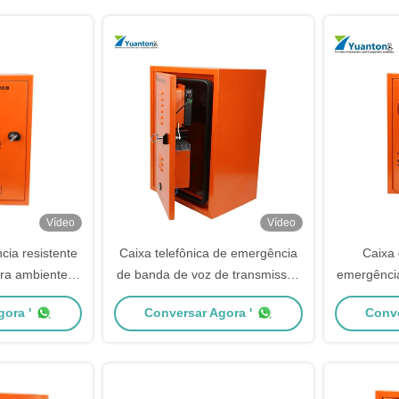
Vídeo
Vídeo
ia resistente
Caixa telefônica de emergência
Caixa 
ra ambientes
de banda de voz de transmissão
emergência
sos
Solução de comunicação
IP65 se
ora '
Conversar Agora '
Conve
confiável