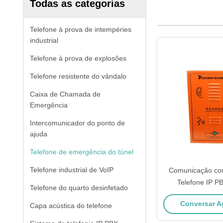
Todas as categorias
Telefone à prova de intempéries
industrial
Telefone à prova de explosões
Telefone resistente do vândalo
Caixa de Chamada de
Emergência
Intercomunicador do ponto de
ajuda
Telefone de emergência do túnel
Telefone industrial de VoIP
Comunicação com
Telefone IP P
Telefone do quarto desinfetado
telefónico com ca
Conversar Ag
Capa acústica do telefone
embut