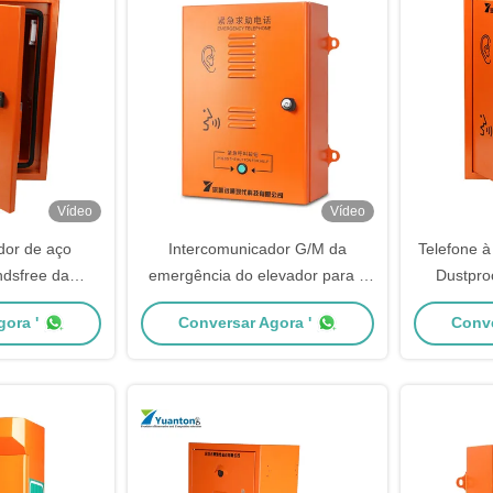
Vídeo
Vídeo
dor de aço
Intercomunicador G/M da
Telefone à
ndsfree da
emergência do elevador para a
Dustproo
o um telefone
ajuda do hotel para apontar a
imperm
ora '
Conversar Agora '
Conve
mergência do
caixa de chamada
em
o