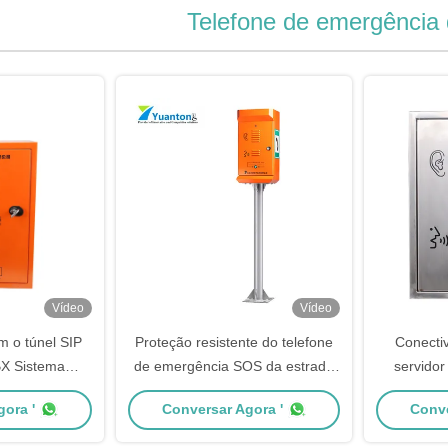
Telefone de emergência 
Vídeo
Vídeo
 o túnel SIP
Proteção resistente do telefone
Conecti
BX Sistema
de emergência SOS da estrada
servidor
ixa de fusível
do túnel do intercomunicador da
Porta Rj45 
ora '
Conversar Agora '
Conve
ida
emergência do vândalo