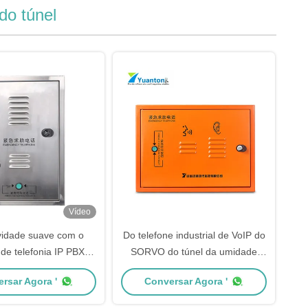
do túnel
Vídeo
vidade suave com o
Do telefone industrial de VoIP do
 de telefonia IP PBX
SORVO do túnel da umidade
e nível de proteção IP
telefones à prova de intempéries
rsar Agora '
Conversar Agora '
65
resistentes