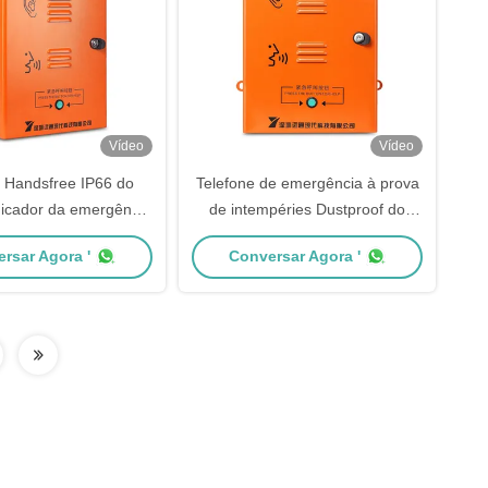
Vídeo
Vídeo
 Handsfree IP66 do
Telefone de emergência à prova
icador da emergência
de intempéries Dustproof do
vador com teclado
elevador do quarto desinfetado
rsar Agora '
Conversar Agora '
érico completo
do telefone de IP66 Voip