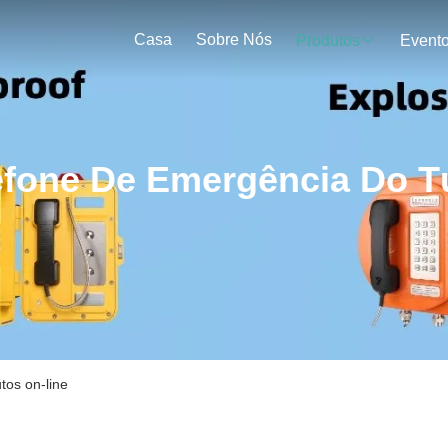
Casa
Sobre Nós
Produtos
Event
efone De Emergência Do T
tos on-line