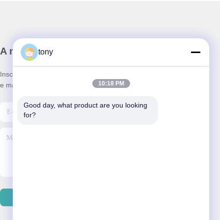
A nossa newsletter
tony
Inscreva-se no nosso boletim informativo para obter descontos
10:18 PM
e mais.
Good day, what product are you looking 
for?
Contacte-Nos