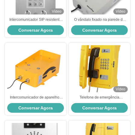
Vídeo
Vídeo
Intercomunicador SIP resistente
O vândalo fixado na parede do
personalizado à prova de
telefone público impermeabiliza o
Conversar Agora
Conversar Agora
ferrugem Mãos livres telefone de
intercomunicador usado exterior
sala limpa
interno da emergência
Vídeo
Intercomunicador de aparelhos
Telefone de emergência
ABS PC personalizável com alto-
analógico ou SIP para aplicações
Conversar Agora
Conversar Agora
falante de 3W Amplificador de
industriais
30W e caixa DC 12V / AC 220V