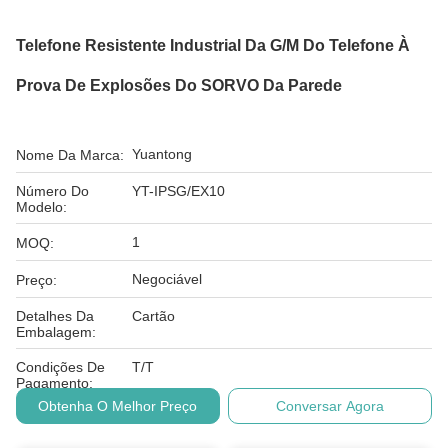
Telefone Resistente Industrial Da G/M Do Telefone À
Prova De Explosões Do SORVO Da Parede
Yuantong
Nome Da Marca:
Número Do
YT-IPSG/EX10
Modelo:
1
MOQ:
Negociável
Preço:
Detalhes Da
Cartão
Embalagem:
Condições De
T/T
Pagamento:
Obtenha O Melhor Preço
Conversar Agora