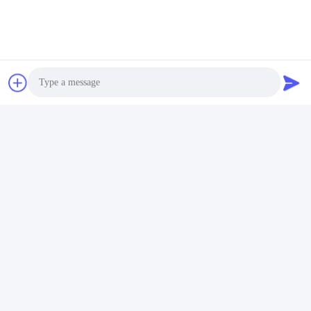
Contato rápido
Endereço
Centro de Inovação Zhihui, Edifício A, Sala #607, Shenzhen
- 518102, Guangdong, China
Photo
Telefone
Video Call
86--19926404701
Audio Call
E-mail
tony@szyuantong.com