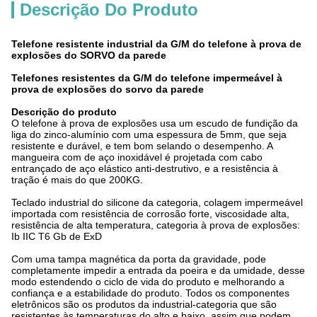
Descrição Do Produto
Telefone resistente industrial da G/M do telefone à prova de
explosões do SORVO da parede
Telefones resistentes da G/M do telefone impermeável à
prova de explosões do sorvo da parede
Descrição do produto
O telefone à prova de explosões usa um escudo de fundição da
liga do zinco-alumínio com uma espessura de 5mm, que seja
resistente e durável, e tem bom selando o desempenho. A
mangueira com de aço inoxidável é projetada com cabo
entrançado de aço elástico anti-destrutivo, e a resistência à
tração é mais do que 200KG.
Teclado industrial do silicone da categoria, colagem impermeável
importada com resistência de corrosão forte, viscosidade alta,
resistência de alta temperatura, categoria à prova de explosões:
Ib IIC T6 Gb de ExD
Com uma tampa magnética da porta da gravidade, pode
completamente impedir a entrada da poeira e da umidade, desse
modo estendendo o ciclo de vida do produto e melhorando a
confiança e a estabilidade do produto. Todos os componentes
eletrônicos são os produtos da industrial-categoria que são
resistentes às temperaturas do alto e baixo, assim que podem