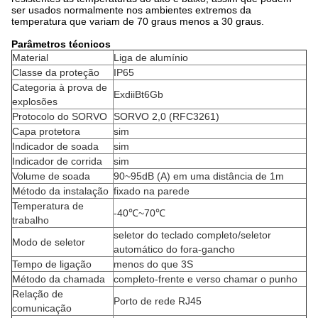
ser usados normalmente nos ambientes extremos da
temperatura que variam de 70 graus menos a 30 graus.
Parâmetros técnicos
Material
Liga de alumínio
Classe da proteção
IP65
Categoria à prova de
ExdiiBt6Gb
explosões
Protocolo do SORVO
SORVO 2,0 (RFC3261)
Capa protetora
sim
Indicador de soada
sim
Indicador de corrida
sim
Volume de soada
90~95dB (A) em uma distância de 1m
Método da instalação
fixado na parede
Temperatura de
-40℃~70℃
trabalho
seletor do teclado completo/seletor
Modo de seletor
automático do fora-gancho
Tempo de ligação
menos do que 3S
Método da chamada
completo-frente e verso chamar o punho
Relação de
Porto de rede RJ45
comunicação