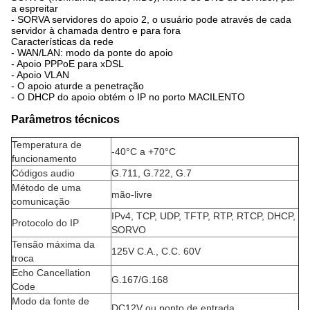
a espreitar
- SORVA servidores do apoio 2, o usuário pode através de cada
servidor à chamada dentro e para fora
Características da rede
- WAN/LAN: modo da ponte do apoio
- Apoio PPPoE para xDSL
- Apoio VLAN
- O apoio aturde a penetração
- O DHCP do apoio obtém o IP no porto MACILENTO
Parâmetros técnicos
Temperatura de
-40°C a +70°C
funcionamento
Códigos audio
G.711, G.722, G.7
Método de uma
mão-livre
comunicação
IPv4, TCP, UDP, TFTP, RTP, RTCP, DHCP,
Protocolo do IP
SORVO
Tensão máxima da
125V C.A., C.C. 60V
troca
Echo Cancellation
G.167/G.168
Code
Modo da fonte de
DC12V ou ponto de entrada