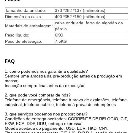
Tamanho da unidade:
373 *282 *137 (milímetros)
Dimensão da caixa:
400 *352 *150 (milímetros)
caixa ondulada, forro do algodão da
Materiais de embalagem:
pérola
Peso líquido:
6KG
Peso de efetivação:
7.5KG
FAQ
1. como podemos nós garantir a qualidade?
Sempre uma amostra da pre-produção antes da produção em
massa;
Inspeção sempre final antes da expedição;
2. que pode você comprar de nós?
Telefone de emergência, telefone à prova de explosões, telefone
industrial, telefone público, telefone à prova de intempéries
3. que serviços podemos nós proporcionar?
Condições de entrega aceitadas: CORRENTE DE RELÓGIO, CIF,
EXW, FCA, DDP, DDU, entrega expressa;
Moeda aceitada do pagamento: USD, EUR, HKD, CNY;