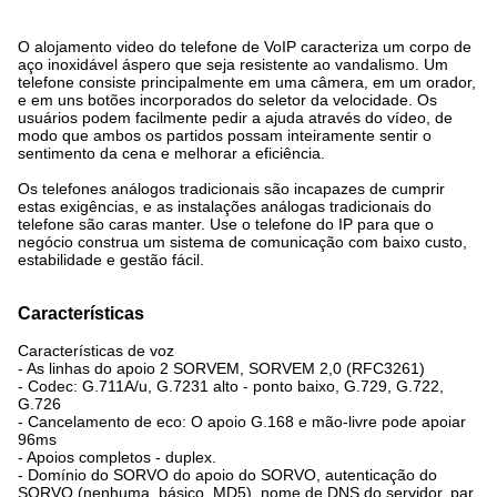
O alojamento video do telefone de VoIP caracteriza um corpo de
aço inoxidável áspero que seja resistente ao vandalismo. Um
telefone consiste principalmente em uma câmera, em um orador,
e em uns botões incorporados do seletor da velocidade. Os
usuários podem facilmente pedir a ajuda através do vídeo, de
modo que ambos os partidos possam inteiramente sentir o
sentimento da cena e melhorar a eficiência.
Os telefones análogos tradicionais são incapazes de cumprir
estas exigências, e as instalações análogas tradicionais do
telefone são caras manter. Use o telefone do IP para que o
negócio construa um sistema de comunicação com baixo custo,
estabilidade e gestão fácil.
Características
Características de voz
- As linhas do apoio 2 SORVEM, SORVEM 2,0 (RFC3261)
- Codec: G.711A/u, G.7231 alto - ponto baixo, G.729, G.722,
G.726
- Cancelamento de eco: O apoio G.168 e mão-livre pode apoiar
96ms
- Apoios completos - duplex.
- Domínio do SORVO do apoio do SORVO, autenticação do
SORVO (nenhuma, básico, MD5), nome de DNS do servidor, par