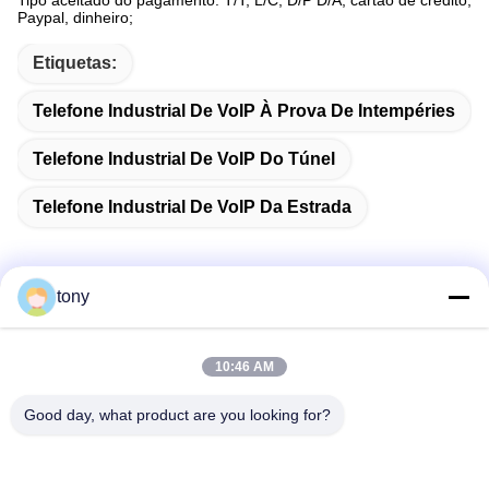
Tipo aceitado do pagamento: T/T, L/C, D/P D/A, cartão de crédito,
Paypal, dinheiro;
Etiquetas:
Telefone Industrial De VoIP À Prova De Intempéries
Telefone Industrial De VoIP Do Túnel
Telefone Industrial De VoIP Da Estrada
tony
Contato rápido
10:46 AM
Endereço
Good day, what product are you looking for?
Centro de Inovação Zhihui, Edifício A, Sala #607, Shenzhen
- 518102, Guangdong, China