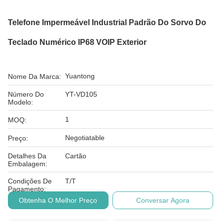
Telefone Impermeável Industrial Padrão Do Sorvo Do
Teclado Numérico IP68 VOIP Exterior
Yuantong
Nome Da Marca:
Número Do
YT-VD105
Modelo:
1
MOQ:
Negotiatable
Preço:
Detalhes Da
Cartão
Embalagem:
Condições De
T/T
Pagamento:
Obtenha O Melhor Preço
Conversar Agora