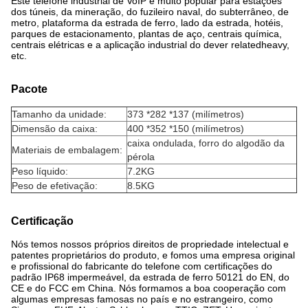
Este telefone industrial de VoIP é muito popular para estações
dos túneis, da mineração, do fuzileiro naval, do subterrâneo, de
metro, plataforma da estrada de ferro, lado da estrada, hotéis,
parques de estacionamento, plantas de aço, centrais química,
centrais elétricas e a aplicação industrial do dever relatedheavy,
etc.
Pacote
Tamanho da unidade:
373 *282 *137 (milímetros)
Dimensão da caixa:
400 *352 *150 (milímetros)
caixa ondulada, forro do algodão da
Materiais de embalagem:
pérola
Peso líquido:
7.2KG
Peso de efetivação:
8.5KG
Certificação
Nós temos nossos próprios direitos de propriedade intelectual e
patentes proprietários do produto, e fomos uma empresa original
e profissional do fabricante do telefone com certificações do
padrão IP68 impermeável, da estrada de ferro 50121 do EN, do
CE e do FCC em China. Nós formamos a boa cooperação com
algumas empresas famosas no país e no estrangeiro, como