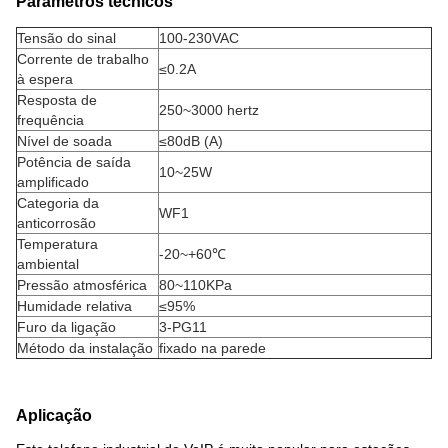
Parâmetros técnicos
Tensão do sinal
100-230VAC
Corrente de trabalho
≤0.2A
à espera
Resposta de
250~3000 hertz
frequência
Nível de soada
≤80dB (A)
Potência de saída
10~25W
amplificado
Categoria da
WF1
anticorrosão
Temperatura
-20~+60℃
ambiental
Pressão atmosférica
80~110KPa
Humidade relativa
≤95%
Furo da ligação
3-PG11
Método da instalação
fixado na parede
Aplicação