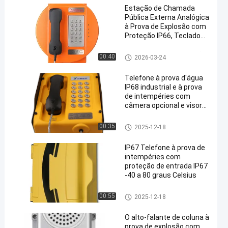
Estação de Chamada
Pública Externa Analógica
à Prova de Explosão com
Proteção IP66, Teclado
de Aço Inoxidável e
Amplificador Embutido de
Telefone à prova de explosões
00:40
2026-03-24
en
30W
Telefone à prova d'água
IP68 industrial e à prova
de intempéries com
câmera opcional e visor
digital para uso de
emergência ao ar livre
Telefone à prova de intempérie
00:35
2025-12-18
s industrial
IP67 Telefone à prova de
intempéries com
proteção de entrada IP67
-40 a 80 graus Celsius
Dispositivos industriais de co
00:55
2025-12-18
municação
O alto-falante de coluna à
prova de explosão com