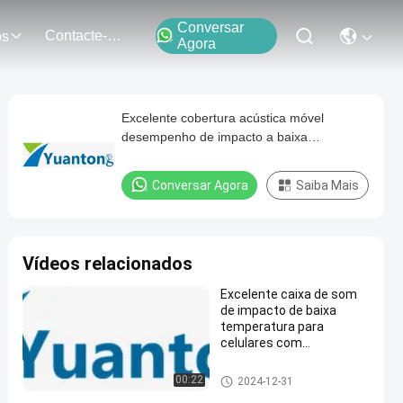
Conversar
Contacte-Nos
os
Agora
Excelente cobertura acústica móvel
desempenho de impacto a baixa
temperatura 22 kg peso líquido
Conversar Agora
Saiba Mais
Vídeos relacionados
Excelente caixa de som
de impacto de baixa
temperatura para
celulares com
embalagem de algodão
de pérola
Capa acústica do telefone
00:22
2024-12-31