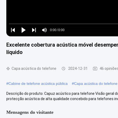
Loaded
:
0%
0:00
/
0:00
Play
Play
Play
Mute
Current
Duration
next
next
Excelente cobertura acústica móvel desempen
Time
líquido
Capa acústica do telefone
2024-12-31
46 opiniõe
#
Cabine de telefone acústica pública
#
Capa acústica do telefone
Descrição do produto: Capuz acústico para telefone Visão geral d
protecção acústica de alta qualidade concebido para telefones indus
Mensagens do visitante