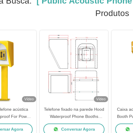
a Busca.
[ Public Acoustic Phone
Produtos
Vídeo
Vídeo
lefone acústica
Telefone fixado na parede Hood
Caixa a
proof For Power
Waterproof Phone Booths
Booth Pu
rgência pública
Outdoor acústico
prova
rsar Agora
Conversar Agora
amar