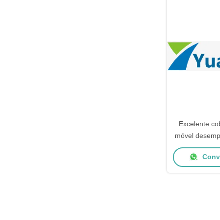
Excelente co
móvel desemp
a baixa tempe
Conve
lí