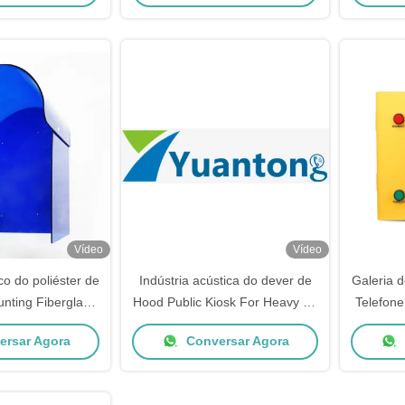
Vídeo
Vídeo
co do poliéster de
Indústria acústica do dever de
Galeria 
nting Fiberglass
Hood Public Kiosk For Heavy do
Telefone 
do telefone de
telefone resistente do vândalo
especial 
rsar Agora
Conversar Agora
seproof