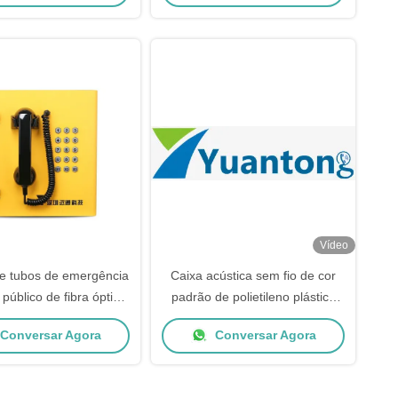
Vídeo
de tubos de emergência
Caixa acústica sem fio de cor
público de fibra óptica
padrão de polietileno plástico
resistente a vandalismo
com fenda incluída
Conversar Agora
Conversar Agora