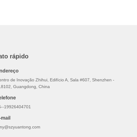
ato rápido
ndereço
ntro de Inovação Zhihui, Edifício A, Sala #607, Shenzhen -
18102, Guangdong, China
elefone
6--19926404701
-mail
ony@szyuantong.com