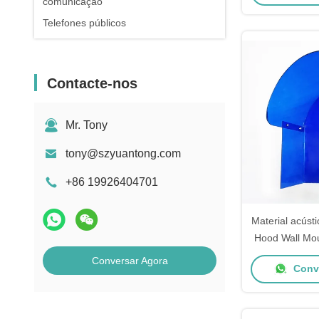
comunicação
Telefones públicos
Contacte-nos
Mr. Tony
tony@szyuantong.com
+86 19926404701
Material acústi
Hood Wall Mou
Reinforced 
Conversar Agora
Conve
Noi