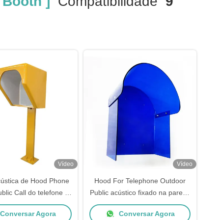
 Booth ]
Compatibilidade
9
Vídeo
Vídeo
cústica de Hood Phone
Hood For Telephone Outdoor
blic Call do telefone à
Public acústico fixado na parede
 de som no suporte
inoxidável
Conversar Agora
Conversar Agora
elo da cor apenas