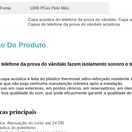
 Fonte:
1000 PCes Pelo Mês
Capa acústica do telefone da prova do vândalo
, 
Capa a
Capas do telefone da prova do vândalo acústicas
ão Do Produto
 telefone da prova do vândalo fazem isolamento sonoro o t
 capa acústica é feita do plástico thermoset vidro-reforçado resistent
te que não exija nenhuma manutenção rotineira após a instalação.
 uso em ruas exteriores, em pontos cênicos, em reservatórios, em óleo
a boa qualidade do som, que pode eficazmente garantir a qualidade d
cas principais
tica: Atenuação do ruído até 24 DB
stica do polietileno