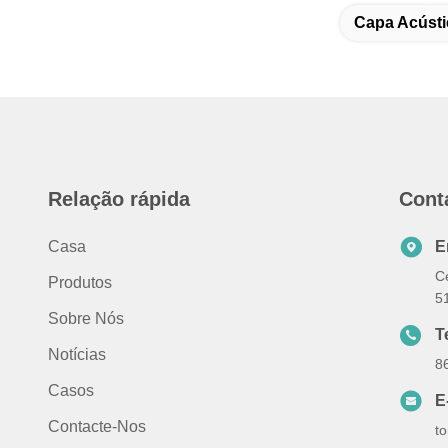
Capa Acústi
Relação rápida
Cont
Casa
E
Ce
Produtos
5
Sobre Nós
T
Notícias
8
Casos
E
Contacte-Nos
t