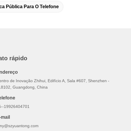
ca Pública Para O Telefone
ato rápido
ndereço
ntro de Inovação Zhihui, Edifício A, Sala #607, Shenzhen -
18102, Guangdong, China
elefone
6--19926404701
-mail
ony@szyuantong.com