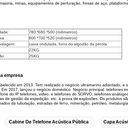
aioria, minas, equipamentos de perfuração, fresas de aço, plataformas 
dade:
780 *680 *500 (milímetros)
xa:
800 *700 *520 (milímetros)
balagem:
caixa ondulada, forro do algodão da pérola
22KG
ão:
25KG
da empresa
abelecido em 2013. Tem realizado o negócio ultramarino adiantado, e
 Em 2017, lançou o negócio doméstico. Negócio principal: telefones ind
efone do IP telefones, video, e telefones do SORVO, telefones análogos i
mas de gestão da expedição, etc. à prova de explosões. Os produtos s
hados da tubulação, estradas de ferro, mineração, petróleo, metalurgia
Cabine De Telefone Acústica Pública
Capa Acúst