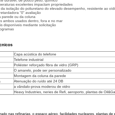
nte durável, de pouco peso, químico
peraturas excelentes impactam propriedades
o da isolação do poliuretano do elevado desempenho, resistente ao oíd
 retardadora “0" avaliação
da parede ou da coluna
os ambos usados dentro, fora e no mar
is disponíveis mediante solicitação
logramas
cnicos
Capa acústica do telefone
Telefone industrial
Poliéster reforçado fibra de vidro (GRP)
O amarelo, pode ser personalizado
Montagem da coluna da parede
a
Atenuação do ruído até 24 DB
a vândalo-prova moderou de vidro
Heavy Industries, neries de Refi, aeroporto, plantas de Oil&G
ado nas refinarias, o espaço aéreo, facilidades nucleares, plantas de 