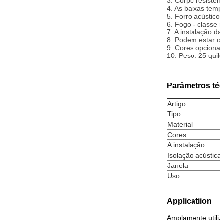
3. Corpo resiste
4. As baixas tem
5. Forro acústic
6. Fogo - classe
7. A instalação 
8. Podem estar 
9. Cores opciona
10. Peso: 25 qui
Parâmetros té
Artigo
Tipo
Material
Cores
A instalação
Isolação acústic
Janela
Uso
Applicatiion
Amplamente utiliz