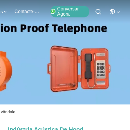
Conversar
Contacte-Nos
os
Agora
o vândalo
Indústria Acústica De Hood