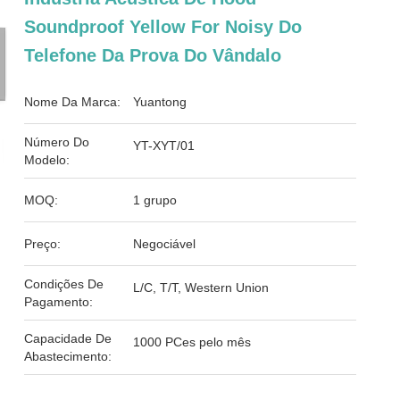
Soundproof Yellow For Noisy Do
Telefone Da Prova Do Vândalo
Nome Da Marca:
Yuantong
Número Do
YT-XYT/01
Modelo:
MOQ:
1 grupo
Preço:
Negociável
Condições De
L/C, T/T, Western Union
Pagamento:
Capacidade De
1000 PCes pelo mês
Abastecimento: