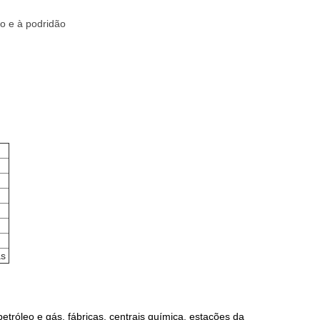
io e à podridão
as
petróleo e gás, fábricas, centrais química, estações da