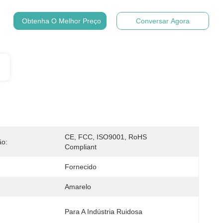
Obtenha O Melhor Preço
Conversar Agora
CE, FCC, ISO9001, RoHS 
ão:
Compliant
Fornecido
Amarelo
:
Para A Indústria Ruidosa