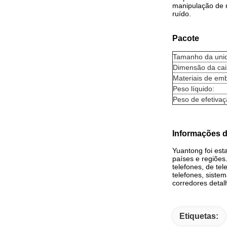
manipulação de m
ruído.
Pacote
Tamanho da uni
Dimensão da cai
Materiais de em
Peso líquido:
Peso de efetivaç
Informações 
Yuantong foi est
países e regiões.
telefones, de tel
telefones, siste
corredores detal
Etiquetas: