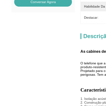
Conversar Agora
Habilidade Da
Destacar:
Descriç
As cabines de
O telefone que a
produto-resisten
Projetado para o
perigosas. Tem 
Característi
1. Isolação acús
2. Construção plá